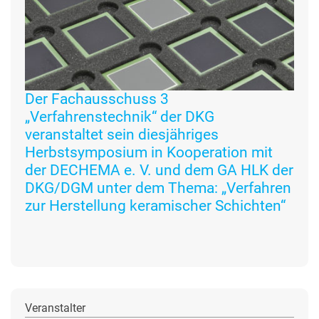
Der Fachausschuss 3
„Verfahrenstechnik“ der DKG
veranstaltet sein diesjähriges
Herbstsymposium in Kooperation mit
der DECHEMA e. V. und dem GA HLK der
DKG/DGM unter dem Thema: „Verfahren
zur Herstellung keramischer Schichten“
Veranstalter