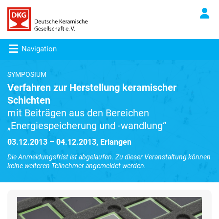
Navigation
SYMPOSIUM
Verfahren zur Herstellung keramischer
Schichten
mit Beiträgen aus den Bereichen
„Energiespeicherung und -wandlung“
03.12.2013 – 04.12.2013, Erlangen
Die Anmeldungsfrist ist abgelaufen. Zu dieser Veranstaltung können
keine weiteren Teilnehmer angemeldet werden.