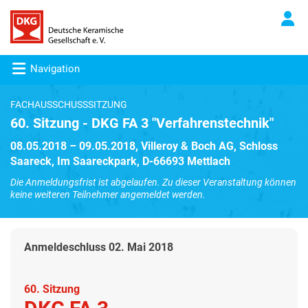
Navigation
FACHAUSSCHUSSSITZUNG
60. Sitzung - DKG FA 3 "Verfahrenstechnik"
08.05.2018 – 09.05.2018, Villeroy & Boch AG, Schloss
Saareck, Im Saareckpark, D-66693 Mettlach
Die Anmeldungsfrist ist abgelaufen. Zu dieser Veranstaltung können
keine weiteren Teilnehmer angemeldet werden.
Anmeldeschluss 02. Mai 2018
60. Sitzung