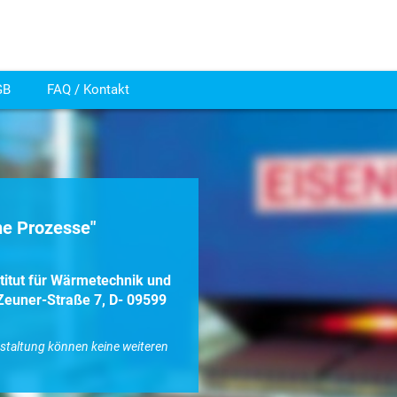
GB
FAQ / Kontakt
he Prozesse"
titut für Wärmetechnik und
euner-Straße 7, D- 09599
nstaltung können keine weiteren