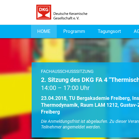
HOME
Programm
Tagungsort
A
FACHAUSSCHUSSSITZUNG
2. Sitzung des DKG FA 4 "Thermisc
14:00 – 17:00 Uhr
23.04.2018, TU Bergakademie Freiberg, Ins
Thermodynamik, Raum LAM 1212, Gustav-Z
Freiberg
Die Anmeldungsfrist ist abgelaufen. Zu dieser Vera
Teilnehmer angemeldet werden.