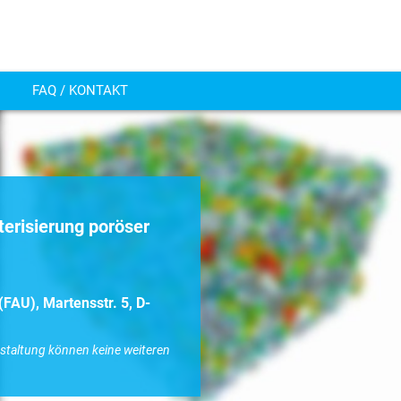
FAQ / KONTAKT
erisierung poröser
FAU), Martensstr. 5, D-
nstaltung können keine weiteren