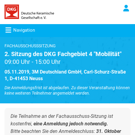
Navigation
FACHAUSSCHUSSSITZUNG
2. Sitzung des DKG Fachgebiet 4 "Mobilität"
09:00 Uhr - 15:00 Uhr
05.11.2019, 3M Deutschland GmbH, Carl-Schurz-Straße
1, D-41453 Neuss
Die Anmeldungsfrist ist abgelaufen. Zu dieser Veranstaltung können
keine weiteren Teilnehmer angemeldet werden.
Die Teilnahme an der Fachausschuss-Sitzung ist
kostenfrei,
eine Anmeldung jedoch notwendig.
Bitte beachten Sie den Anmeldeschluss:
31. Oktober